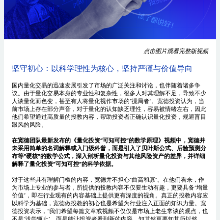
点击图片观看完整版视频
坚守初心：以科学理性为核心，坚持严谨与价值导向
国内量化交易的迅速发展引发了市场的广泛关注和讨论，也伴随着诸多争
议。由于量化交易本身的专业性和复杂性，很多人对其理解不足，导致不少
人谈量化而色变，甚至有人将量化视作市场的“搅局者”。宽德投资认为，当
前市场上存在部分声音，对于量化的认知缺乏理性，容易被情绪左右，因此
他们希望通过高质量的投教内容，帮助投资者正确认识量化投资，规避盲目
跟风的风险。
在宽德团队最新发布的《量化投资“可知可控”的数学原理》视频中，宽德并
未采用简单的名词解释或入门级科普，而是引入了贝叶斯公式、后验预测分
布等“硬核”的数学公式，深入剖析量化投资与其他风险资产的差异，并详细
解释了量化投资“可知可控”的科学依据。
对于这些具有理解门槛的内容，宽德并不担心“曲高和寡”。在他们看来，作
为市场上专业的参与者，所提供的投教内容不仅要生动有趣，更要具备“增量
价值”，即在行业现有的内容基础上提供更有深度的视角。真正的投教内容应
以科学为基础，宽德做投教的初心也是希望为行业注入正面的知识力量。宽
德投资表示，“我们希望每篇文章或视频不仅仅是市场上老生常谈的观点，也
不是‘浅尝辄止’，而是能让投资者看到新的内容，知其然更要知其所以然，