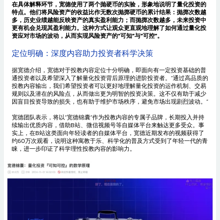
在具体解释环节，宽德使用了两个抛硬币的实验，形象地说明了量化投资的
特点。他们将风险资产的收益比作无数次抛掷硬币的累计结果：抛掷次数越
多，历史业绩越能反映资产的真实盈利能力；而抛掷次数越多，未来投资中
更有机会兑现其盈利能力。这种方式让观众更直观地理解了如何通过量化投
资应对市场的波动，从而实现风险资产的“可知”与“可控”。
定位明确：深度内容助力投资者科学决策
据宽德介绍，宽德对于投教内容定位十分明确，即面向有一定投资基础的普
通投资者以及希望深入了解量化投资背后原理的进阶投资者。“通过高品质的
投教内容输出，我们希望投资者可以更好地理解量化投资的运作机制、交易
规则以及潜在的风险点，从而做出更为明智的投资决策。这不仅有助于减少
因盲目投资导致的损失，也有助于维护市场秩序，避免市场出现剧烈波动。”
宽德团队表示，将以“宽德锦囊”作为投教内容的专属子品牌，长期投入并持
续输出优质内容，借助B站、微信视频号等自媒体平台来触达更多受众。事
实上，在B站这类面向年轻读者的自媒体平台，宽德近期发布的视频获得了
约60万次观看，说明这种寓教于乐、科学化的普及方式受到了年轻一代的青
睐，进一步印证了科学理性投教内容的影响力。