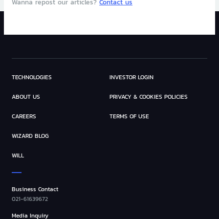
Wanna repost our articles?
Contact us
TECHNOLOGIES
INVESTOR LOGIN
ABOUT US
PRIVACY & COOKIES POLICIES
CAREERS
TERMS OF USE
WIZARD BLOG
WILL
Business Contact
021-61639672
Media Inquiry