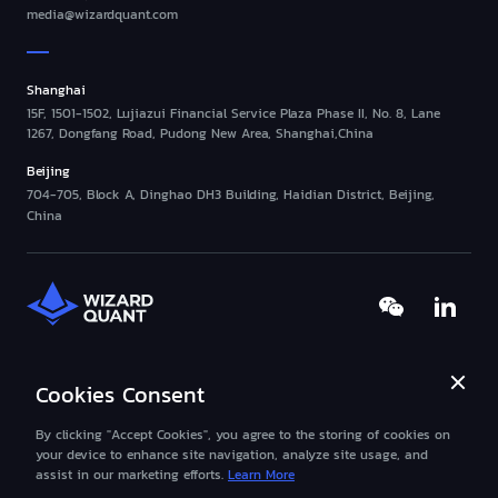
media@wizardquant.com
Shanghai
15F, 1501-1502, Lujiazui Financial Service Plaza Phase II, No. 8, Lane
1267, Dongfang Road, Pudong New Area, Shanghai,China
Beijing
704-705, Block A, Dinghao DH3 Building, Haidian District, Beijing,
China
Cookies Consent
©2013-
2026
Wizard-Quant All Rights Reserved.
沪ICP备2023000089号
By clicking "Accept Cookies", you agree to the storing of cookies on
沪公网安备31011502019483号
your device to enhance site navigation, analyze site usage, and
assist in our marketing efforts.
Learn More