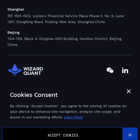
Shanghai
15F, 1501-1502, Lujiazui Financial Service Plaza Phase II, No. 8, Lane
1267, Dongfang Road, Pudong New Area, Shanghai,China
Beijing
704-705, Block A, Dinghao DH3 Building, Haidian District, Beijing,
China
Cookies Consent
©2013-
2026
Wizard-Quant All Rights Reserved.
沪ICP备2023000089号
By clicking "Accept Cookies", you agree to the storing of cookies on
沪公网安备31011502019483号
your device to enhance site navigation, analyze site usage, and
assist in our marketing efforts.
Learn More
ACCEPT COOKIES