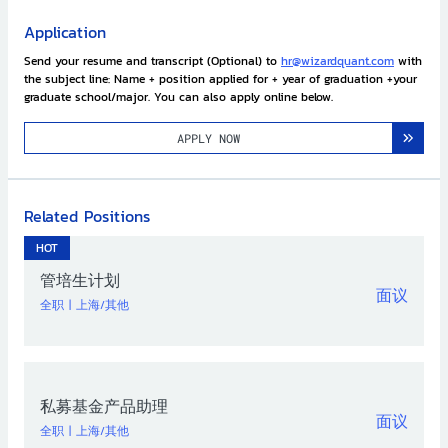
Application
Send your resume and transcript (Optional) to
hr@wizardquant.com
with
the subject line: Name + position applied for + year of graduation +your
graduate school/major. You can also apply online below.
APPLY NOW
Related Positions
HOT
管培生计划
面议
全职
|
上海/其他
私募基金产品助理
面议
全职
|
上海/其他