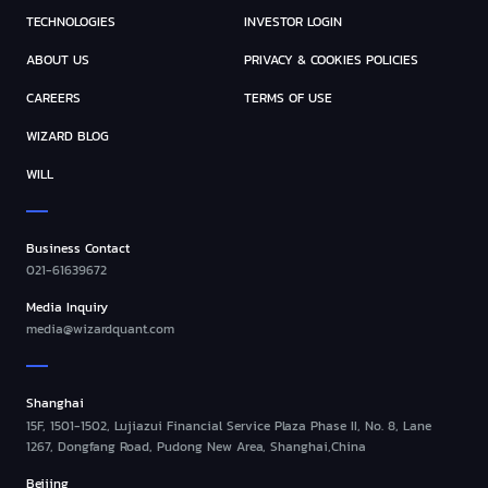
TECHNOLOGIES
INVESTOR LOGIN
ABOUT US
PRIVACY & COOKIES POLICIES
CAREERS
TERMS OF USE
WIZARD BLOG
WILL
Business Contact
021-61639672
Media Inquiry
media@wizardquant.com
Shanghai
15F, 1501-1502, Lujiazui Financial Service Plaza Phase II, No. 8, Lane
1267, Dongfang Road, Pudong New Area, Shanghai,China
Beijing