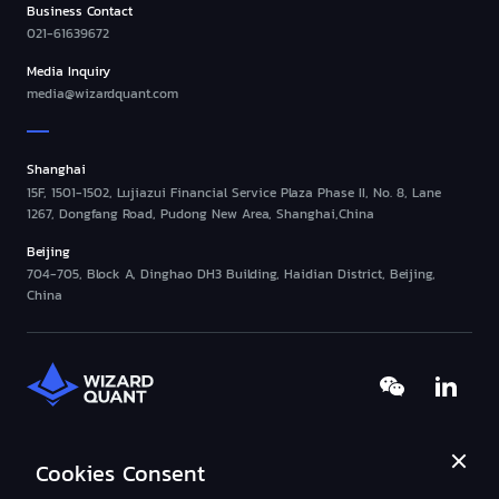
Business Contact
021-61639672
Media Inquiry
media@wizardquant.com
Shanghai
15F, 1501-1502, Lujiazui Financial Service Plaza Phase II, No. 8, Lane
1267, Dongfang Road, Pudong New Area, Shanghai,China
Beijing
704-705, Block A, Dinghao DH3 Building, Haidian District, Beijing,
China
Cookies Consent
©2013-
2026
Wizard-Quant All Rights Reserved.